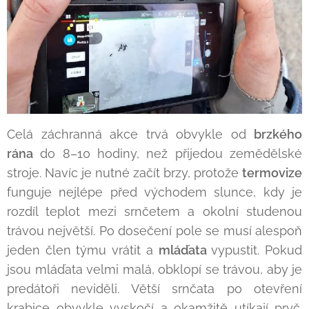
Celá záchranná akce trvá obvykle od
brzkého
rána
do 8–10 hodiny, než přijedou zemědělské
stroje. Navíc je nutné začít brzy, protože
termovize
funguje nejlépe před východem slunce, kdy je
rozdíl teplot mezi srnčetem a okolní studenou
trávou největší. Po dosečení pole se musí alespoň
jeden člen týmu vrátit a
mláďata
vypustit. Pokud
jsou mláďata velmi malá, obklopí se trávou, aby je
predátoři neviděli. Větší srnčata po otevření
krabice obvykle vyskočí a okamžitě utíkají pryč.