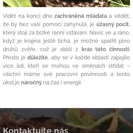
Vidět na konci dne
zachráněná mláďata
a vědět,
že by bez vaší pomoci zahynula, je
úžasný pocit
,
který stojí za brzké ranní vstávání. Navíc ve 4 ráno,
když je krajina ještě tichá, je možné spatřit plno
druhů zvěře, což je další z
krás této činnost
i
.
Přesto je
důležité
, aby se v každé oblasti zapojilo
více lidí, kteří se mohou ve směnách střídat –
všichni máme své pracovní povinnosti a tento
úkol je
náročný
na čas i energii.
Kontaktujte nás