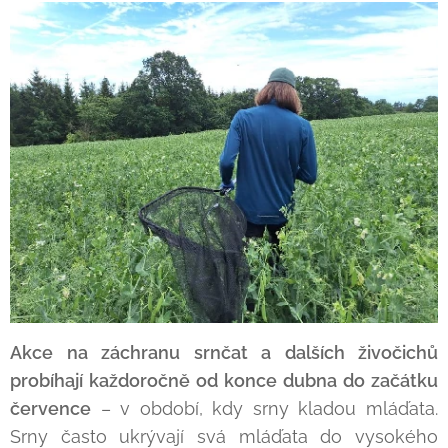
Akce na záchranu srnčat a dalších živočichů
probíhají každoročně od konce dubna do začátku
července
– v období, kdy srny kladou mláďata.
Srny často ukrývají svá mláďata do vysokého