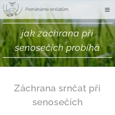
Pomáháme srnčatům
jak záchrana při
senosečích probíhá
Záchrana srnčat při
senosečích