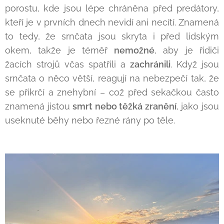
porostu, kde jsou lépe chráněna před predátory,
kteří je v prvních dnech nevidí ani necítí. Znamená
to tedy, že srnčata jsou skryta i před lidským
okem, takže je téměř
nemožné
, aby je řidiči
žacích strojů včas spatřili a
zachránili
. Když jsou
srnčata o něco větší, reagují na nebezpečí tak, že
se přikrčí a znehybní – což před sekačkou často
znamená jistou
smrt nebo těžká zranění
, jako jsou
useknuté běhy nebo řezné rány po těle.