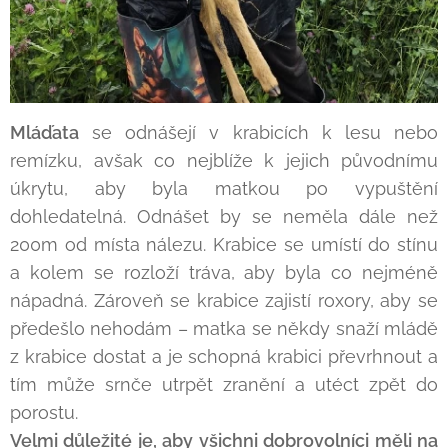
Mláďata
se odnášejí v krabicích k lesu nebo
remízku, avšak co nejblíže k jejich původnímu
úkrytu, aby byla matkou po vypuštění
dohledatelná. Odnášet by se neměla dále než
200m od místa nálezu. Krabice se umístí do stínu
a kolem se rozloží tráva, aby byla co nejméně
nápadná. Zároveň se krabice zajistí roxory, aby se
předešlo nehodám – matka se někdy snaží mládě
z krabice dostat a je schopná krabici převrhnout a
tím může srnče utrpět zranění a utéct zpět do
porostu.
Velmi důležité je, aby všichni dobrovolníci měli na